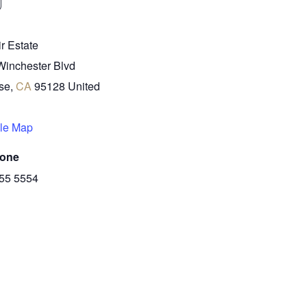
U
ir Estate
Winchester Blvd
se
,
CA
95128
United
le Map
hone
555 5554