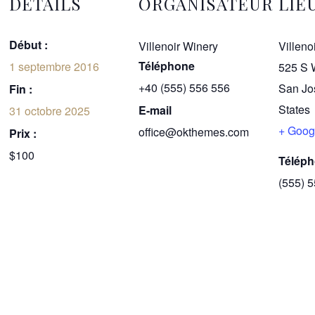
DÉTAILS
ORGANISATEUR
LIE
Début :
Villenoir Winery
Villeno
Téléphone
1 septembre 2016
525 S 
+40 (555) 556 556
San Jo
Fin :
States
E-mail
31 octobre 2025
+ Goog
office@okthemes.com
Prix :
$100
Télép
(555) 