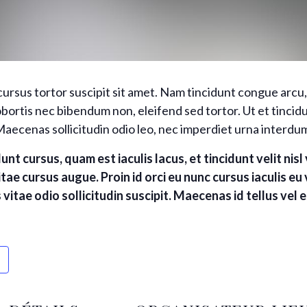
ursus tortor suscipit sit amet. Nam tincidunt congue arcu, 
bortis nec bibendum non, eleifend sed tortor. Ut et tincid
Maecenas sollicitudin odio leo, nec imperdiet urna interdum
unt cursus, quam est iaculis lacus, et tincidunt velit nis
tae cursus augue. Proin id orci eu nunc cursus iaculis eu v
itae odio sollicitudin suscipit. Maecenas id tellus vel 