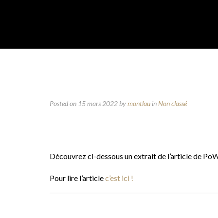
Posted on 15 mars 2022
by
montlau
in
Non classé
Découvrez ci-dessous un extrait de l’article de P
Pour lire l’article
c’est ici !