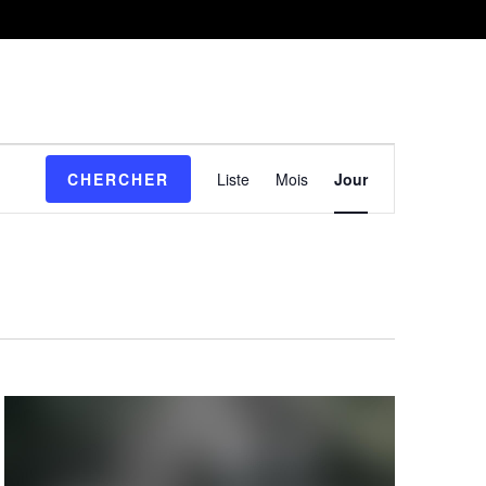
Navigation
CHERCHER
Liste
Mois
Jour
de
vues
Évènement