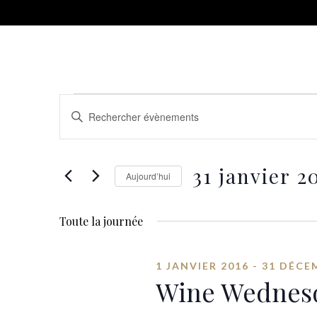
Recherche
SAISIR
MOT-
et
CLÉ.
RECHERCHER
navigation
31 janvier 2
ÉVÈNEMENTS
Aujourd’hui
PAR
SÉLECTIONNEZ
de
MOT-
UNE
CLÉ.
Toute la journée
DATE.
vues
Évènements
1 JANVIER 2016
-
31 DÉCE
Wine Wednes