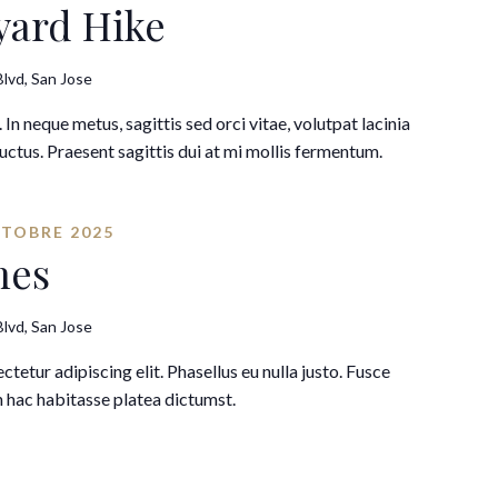
ard Hike
lvd, San Jose
. In neque metus, sagittis sed orci vitae, volutpat lacinia
luctus. Praesent sagittis dui at mi mollis fermentum.
CTOBRE 2025
hes
lvd, San Jose
tetur adipiscing elit. Phasellus eu nulla justo. Fusce
 hac habitasse platea dictumst.