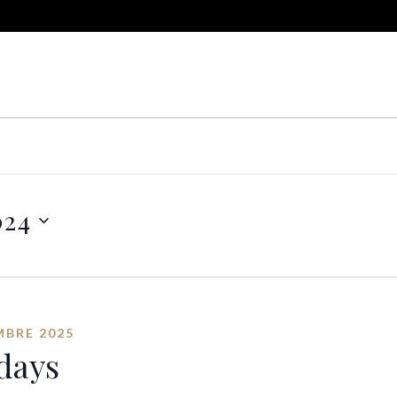
024
MBRE 2025
days