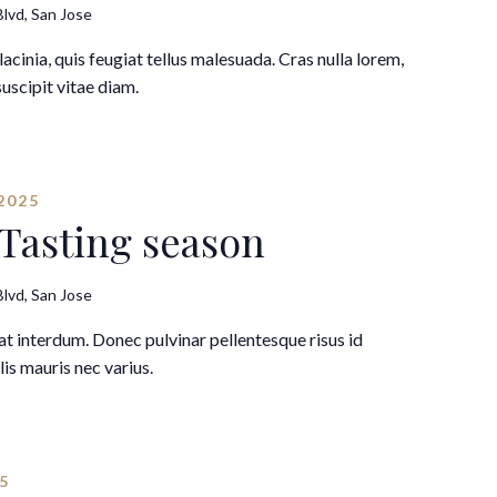
lvd, San Jose
lacinia, quis feugiat tellus malesuada. Cras nulla lorem,
suscipit vitae diam.
2025
 Tasting season
lvd, San Jose
 interdum. Donec pulvinar pellentesque risus id
is mauris nec varius.
5