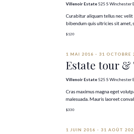
Villenoir Estate
525 S Winchester B
Curabitur aliquam tellus nec velit 
bibendum quis ultricies sit amet, 
$120
1 MAI 2016
-
31 OCTOBRE 
Estate tour &
Villenoir Estate
525 S Winchester B
Cras maximus magna eget volutpat
malesuada. Mauris laoreet convall
$330
1 JUIN 2016
-
31 AOÛT 202