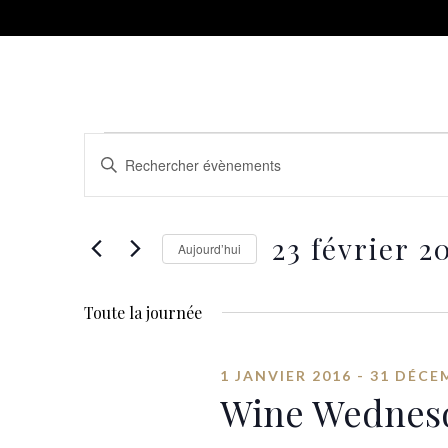
Recherche
SAISIR
MOT-
et
CLÉ.
RECHERCHER
navigation
23 février 2
ÉVÈNEMENTS
Aujourd’hui
PAR
SÉLECTIONNEZ
de
MOT-
UNE
CLÉ.
Toute la journée
DATE.
vues
Évènements
1 JANVIER 2016
-
31 DÉCE
Wine Wednes