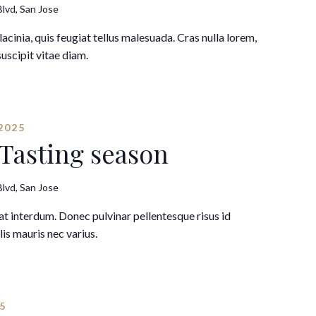
lvd, San Jose
lacinia, quis feugiat tellus malesuada. Cras nulla lorem,
suscipit vitae diam.
2025
 Tasting season
lvd, San Jose
 interdum. Donec pulvinar pellentesque risus id
is mauris nec varius.
5