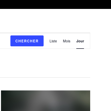
Navigation
CHERCHER
Liste
Mois
Jour
de
vues
Évènement