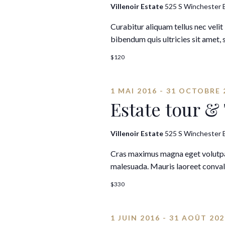
Villenoir Estate
525 S Winchester B
Curabitur aliquam tellus nec velit 
bibendum quis ultricies sit amet, 
$120
1 MAI 2016
-
31 OCTOBRE 
Estate tour &
Villenoir Estate
525 S Winchester B
Cras maximus magna eget volutpat
malesuada. Mauris laoreet convall
$330
1 JUIN 2016
-
31 AOÛT 202