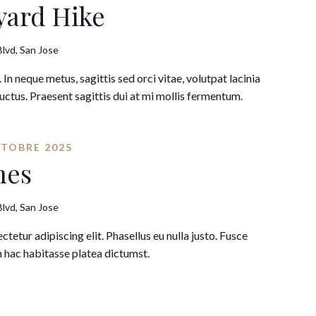
ard Hike
lvd, San Jose
. In neque metus, sagittis sed orci vitae, volutpat lacinia
luctus. Praesent sagittis dui at mi mollis fermentum.
CTOBRE 2025
hes
lvd, San Jose
tetur adipiscing elit. Phasellus eu nulla justo. Fusce
 hac habitasse platea dictumst.