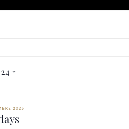
024
MBRE 2025
days