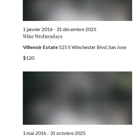
vues
Évèn
1 janvier 2016
-
31 décembre 2025
Wine Wednesdays
Villenoir Estate
525 S Winchester Blvd, San Jose
$120
1 mai 2016
-
31 octobre 2025