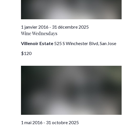
vues
Évèn
1 janvier 2016
-
31 décembre 2025
Wine Wednesdays
Villenoir Estate
525 S Winchester Blvd, San Jose
$120
1 mai 2016
-
31 octobre 2025