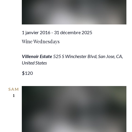
vues
Évèn
1 janvier 2016
-
31 décembre 2025
Wine Wednesdays
Villenoir Estate
525 S Winchester Blvd, San Jose, CA,
United States
$120
SAM
1