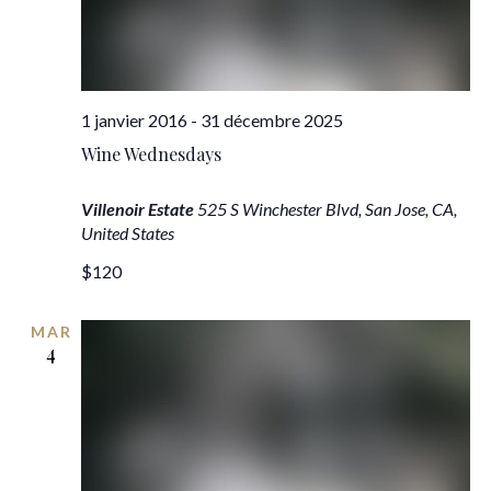
vues
Évèn
1 janvier 2016
-
31 décembre 2025
Wine Wednesdays
Villenoir Estate
525 S Winchester Blvd, San Jose, CA,
United States
$120
MAR
4