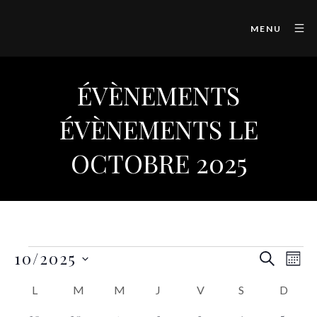
MENU
ÉVÈNEMENTS
ÉVÈNEMENTS LE
OCTOBRE 2025
10/2025
Rech
Na
RECHER
MOI
SÉLECTIONNEZ
de
et
Calendrier
L
M
M
J
V
S
D
UNE
vu
DATE.