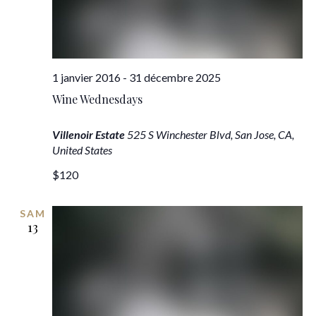
vues
Évèn
1 janvier 2016
-
31 décembre 2025
Wine Wednesdays
Villenoir Estate
525 S Winchester Blvd, San Jose, CA,
United States
$120
SAM
13